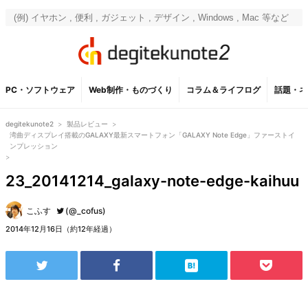
PC・ソフトウェア
Web制作・ものづくり
コラム＆ライフログ
話題・ネ
degitekunote2
>
製品レビュー
>
湾曲ディスプレイ搭載のGALAXY最新スマートフォン「GALAXY Note Edge」ファーストイ
ンプレッション
>
23_20141214_galaxy-note-edge-kaihuu
こふす
(@_cofus)
2014年12月16日（約12年経過）