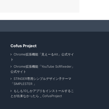
Cofus Project
Chrome拡張機能「見えーるAlt」公式サイ
ト
Chrome拡張機能「YouTube ScRfixeder」
公式サイト
STINGER専用シンプルデザイン子テーマ
「SIMPLESTER 」
もしも10しかアプリをインストールするこ
とが出来なかったら _ CofusProject