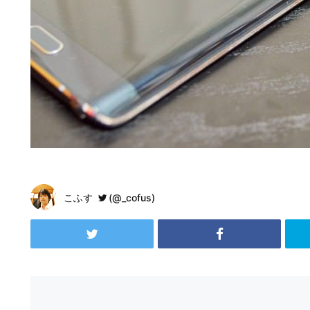
こふす
(@_cofus)