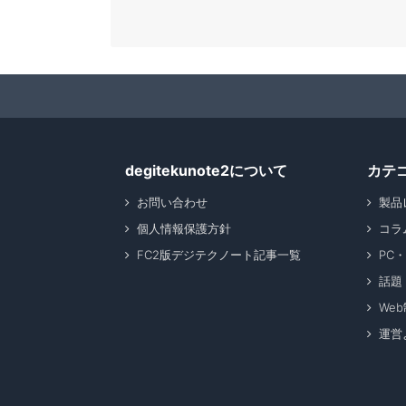
degitekunote2について
カテ
お問い合わせ
製品
個人情報保護方針
コラ
FC2版デジテクノート記事一覧
PC
話題
We
運営