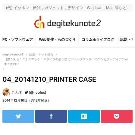
PC・ソフトウェア
Web制作・ものづくり
コラム＆ライフログ
話題・ネ
degitekunote2
>
話題・ネット情報
>
【動き回る！？】スマホケースタイプの超小型モバイルプリンターのコンセプトアイデアが
中々面白い
>
04_20141210_PRINTER CASE
こふす
(@_cofus)
2014年12月10日（約12年経過）