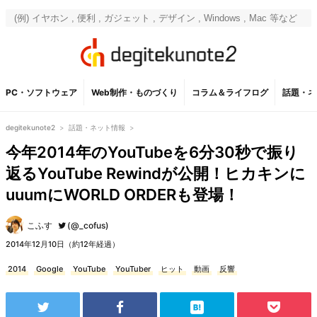
PC・ソフトウェア
Web制作・ものづくり
コラム＆ライフログ
話題・ネ
degitekunote2
>
話題・ネット情報
>
今年2014年のYouTubeを6分30秒で振り
返るYouTube Rewindが公開！ヒカキンに
uuumにWORLD ORDERも登場！
こふす
(@_cofus)
2014年12月10日（約12年経過）
2014
Google
YouTube
YouTuber
ヒット
動画
反響