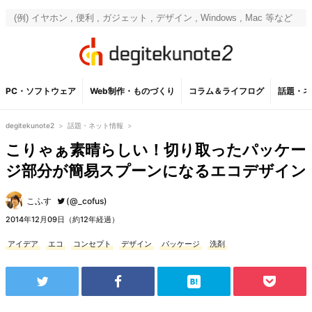
PC・ソフトウェア
Web制作・ものづくり
コラム＆ライフログ
話題・ネ
degitekunote2
>
話題・ネット情報
>
こりゃぁ素晴らしい！切り取ったパッケー
ジ部分が簡易スプーンになるエコデザイン
こふす
(@_cofus)
2014年12月09日（約12年経過）
アイデア
エコ
コンセプト
デザイン
パッケージ
洗剤