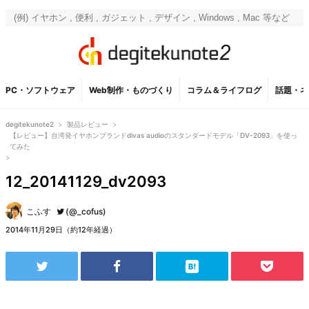
PC・ソフトウェア
Web制作・ものづくり
コラム＆ライフログ
話題・ネ
degitekunote2
>
製品レビュー
>
【レビュー】台湾発イヤホンブランドdivas audioのスタンダードモデル「DV-2093」を使っ
てみた
>
12_20141129_dv2093
こふす
(@_cofus)
2014年11月29日（約12年経過）