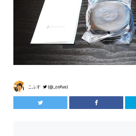
こふす
(@_cofus)