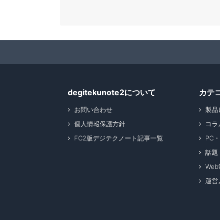
degitekunote2について
カテ
お問い合わせ
製品
個人情報保護方針
コラ
FC2版デジテクノート記事一覧
PC
話題
We
運営