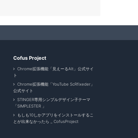
Cofus Project
Chrome拡張機能「見えーるAlt」公式サイ
ト
Chrome拡張機能「YouTube ScRfixeder」
公式サイト
STINGER専用シンプルデザイン子テーマ
「SIMPLESTER 」
もしも10しかアプリをインストールするこ
とが出来なかったら _ CofusProject