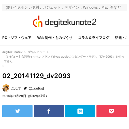
PC・ソフトウェア
Web制作・ものづくり
コラム＆ライフログ
話題・ネ
degitekunote2
>
製品レビュー
>
【レビュー】台湾発イヤホンブランドdivas audioのスタンダードモデル「DV-2093」を使っ
てみた
>
02_20141129_dv2093
こふす
(@_cofus)
2014年11月29日（約12年経過）