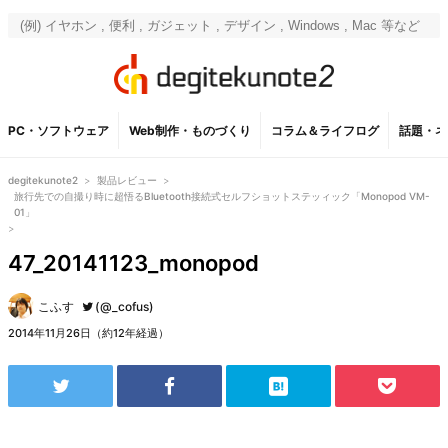
PC・ソフトウェア
Web制作・ものづくり
コラム＆ライフログ
話題・ネ
degitekunote2
>
製品レビュー
>
旅行先での自撮り時に超悟るBluetooth接続式セルフショットステッィック「Monopod VM-
01」
>
47_20141123_monopod
こふす
(@_cofus)
2014年11月26日（約12年経過）