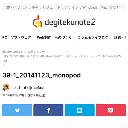
PC・ソフトウェア
Web制作・ものづくり
コラム＆ライフログ
話題・ネ
degitekunote2
>
製品レビュー
>
旅行先での自撮り時に超悟るBluetooth接続式セルフショットステッィック「Monopod VM-
01」
>
39-1_20141123_monopod
こふす
(@_cofus)
2014年11月26日（約12年経過）