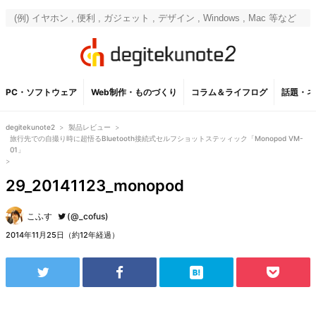
PC・ソフトウェア
Web制作・ものづくり
コラム＆ライフログ
話題・ネ
degitekunote2
>
製品レビュー
>
旅行先での自撮り時に超悟るBluetooth接続式セルフショットステッィック「Monopod VM-
01」
>
29_20141123_monopod
こふす
(@_cofus)
2014年11月25日（約12年経過）