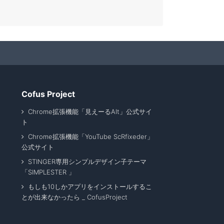
Cofus Project
Chrome拡張機能「見えーるAlt」公式サイ
ト
Chrome拡張機能「YouTube ScRfixeder」
公式サイト
STINGER専用シンプルデザイン子テーマ
「SIMPLESTER 」
もしも10しかアプリをインストールするこ
とが出来なかったら _ CofusProject