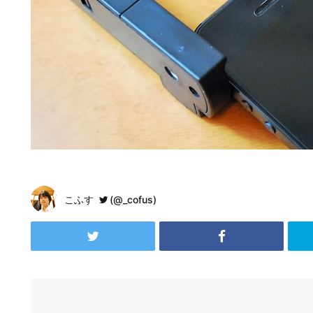
こふす
(@_cofus)