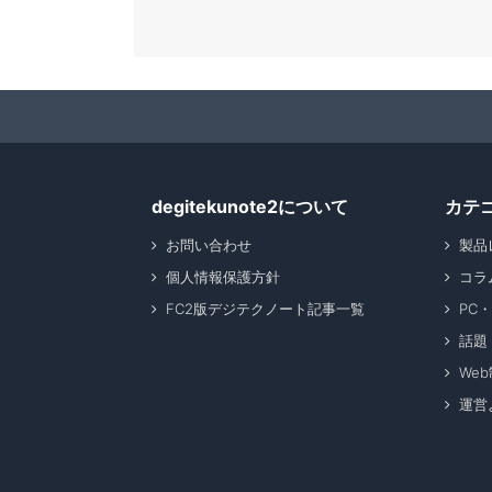
degitekunote2について
カテ
お問い合わせ
製品
個人情報保護方針
コラ
FC2版デジテクノート記事一覧
PC
話題
We
運営