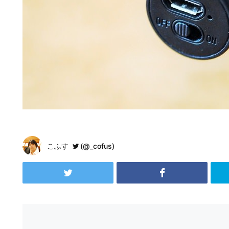
こふす
(@_cofus)