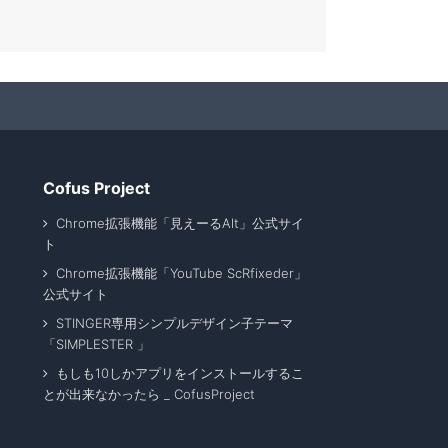
Cofus Project
Chrome拡張機能「見えーるAlt」公式サイ
ト
Chrome拡張機能「YouTube ScRfixeder」
公式サイト
STINGER専用シンプルデザイン子テーマ
「SIMPLESTER 」
もしも10しかアプリをインストールするこ
とが出来なかったら _ CofusProject