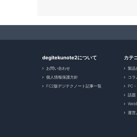
degitekunote2について
カテ
お問い合わせ
製品
個人情報保護方針
コラ
FC2版デジテクノート記事一覧
PC
話題
We
運営