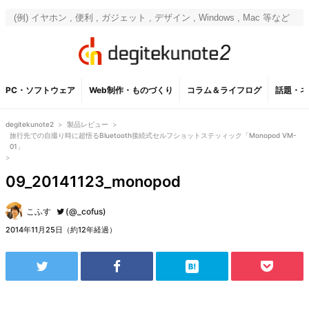
PC・ソフトウェア
Web制作・ものづくり
コラム＆ライフログ
話題・ネ
degitekunote2
>
製品レビュー
>
旅行先での自撮り時に超悟るBluetooth接続式セルフショットステッィック「Monopod VM-
01」
>
09_20141123_monopod
こふす
(@_cofus)
2014年11月25日（約12年経過）