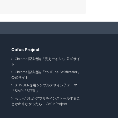
Cofus Project
Chrome拡張機能「見えーるAlt」公式サイ
ト
Chrome拡張機能「YouTube ScRfixeder」
公式サイト
STINGER専用シンプルデザイン子テーマ
「SIMPLESTER 」
もしも10しかアプリをインストールするこ
とが出来なかったら _ CofusProject