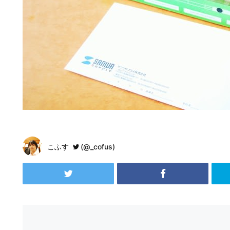
こふす
(@_cofus)