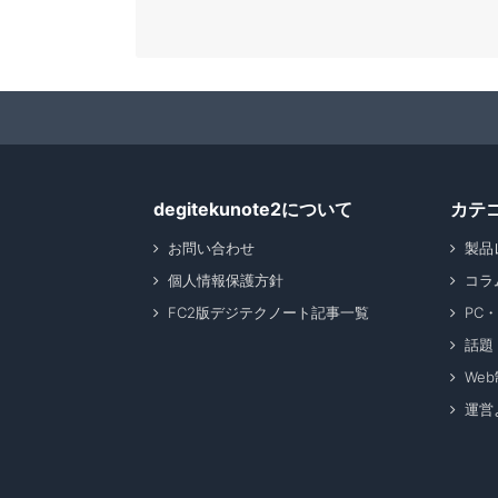
degitekunote2について
カテ
お問い合わせ
製品
個人情報保護方針
コラ
FC2版デジテクノート記事一覧
PC
話題
We
運営