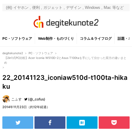
PC・ソフトウェア
Web制作・ものづくり
コラム＆ライフログ
話題・ネ
degitekunote2
>
PC・ソフトウェア
>
【2in1式PC比較】Acer Iconia W510D-2とAsus T100taを手にして分かった双方の違いまと
め
>
22_20141123_iconiaw510d-t100ta-hika
ku
こふす
(@_cofus)
2014年11月23日（約12年経過）