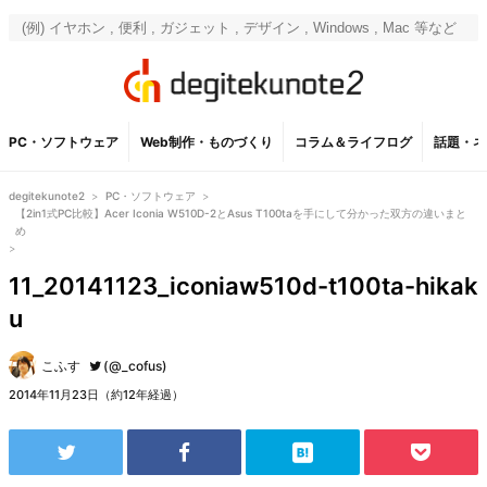
PC・ソフトウェア
Web制作・ものづくり
コラム＆ライフログ
話題・ネ
degitekunote2
>
PC・ソフトウェア
>
【2in1式PC比較】Acer Iconia W510D-2とAsus T100taを手にして分かった双方の違いまと
め
>
11_20141123_iconiaw510d-t100ta-hikak
u
こふす
(@_cofus)
2014年11月23日（約12年経過）