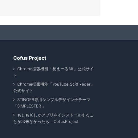
Cofus Project
Chrome拡張機能「見えーるAlt」公式サイ
ト
Chrome拡張機能「YouTube ScRfixeder」
公式サイト
STINGER専用シンプルデザイン子テーマ
「SIMPLESTER 」
もしも10しかアプリをインストールするこ
とが出来なかったら _ CofusProject