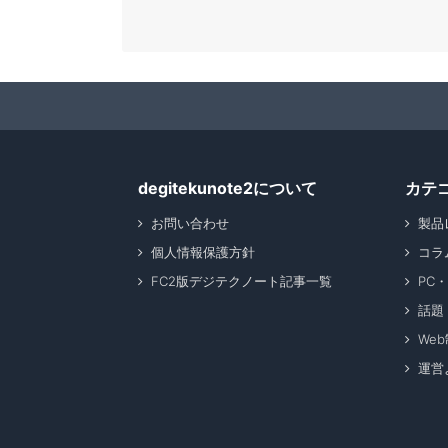
degitekunote2について
カテ
お問い合わせ
製品
個人情報保護方針
コラ
FC2版デジテクノート記事一覧
PC
話題
We
運営