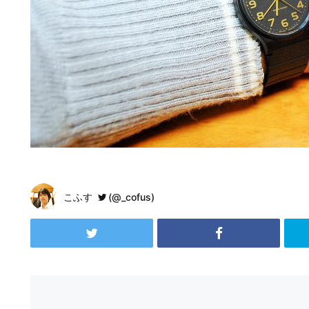
こふす
(@_cofus)