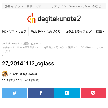
PC・ソフトウェア
Web制作・ものづくり
コラム＆ライフログ
話題・ネ
degitekunote2
>
製品レビュー
>
約2年ぶりにiPhone画面保護フィルムを張替え！思い切って保護ガラス「C-Glass」にしてみ
たぞ！
>
27_20141113_cglass
こふす
(@_cofus)
2014年11月20日（約12年経過）