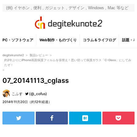
PC・ソフトウェア
Web制作・ものづくり
コラム＆ライフログ
話題・ネ
degitekunote2
>
製品レビュー
>
約2年ぶりにiPhone画面保護フィルムを張替え！思い切って保護ガラス「C-Glass」にしてみ
たぞ！
>
07_20141113_cglass
こふす
(@_cofus)
2014年11月20日（約12年経過）