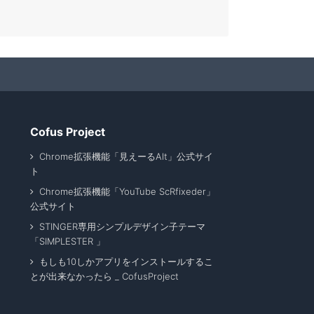
Cofus Project
Chrome拡張機能「見えーるAlt」公式サイ
ト
Chrome拡張機能「YouTube ScRfixeder」
公式サイト
STINGER専用シンプルデザイン子テーマ
「SIMPLESTER 」
もしも10しかアプリをインストールするこ
とが出来なかったら _ CofusProject