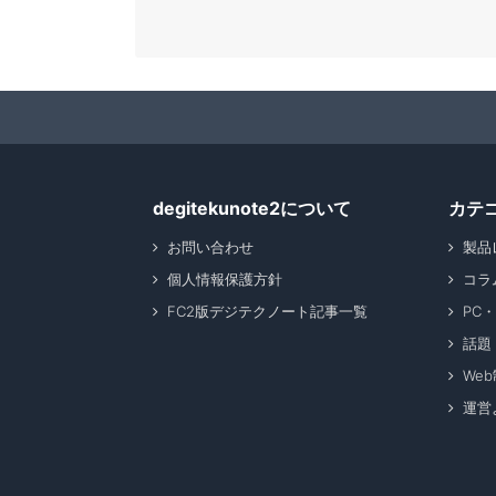
degitekunote2について
カテ
お問い合わせ
製品
個人情報保護方針
コラ
FC2版デジテクノート記事一覧
PC
話題
We
運営