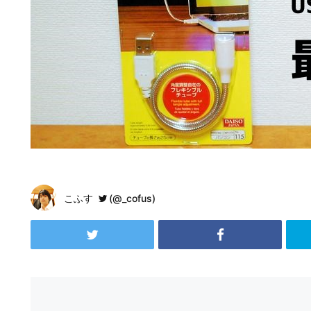
こふす
(@_cofus)