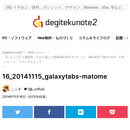
PC・ソフトウェア
Web制作・ものづくり
コラム＆ライフログ
話題・ネ
degitekunote2
>
製品レビュー
>
【レビュー】３週間使ってみて感じた最新GALAXYタブレット「GALAXY Tab S 10.5」の良
いところ・イマイチなところ
>
16_20141115_galaxytabs-matome
こふす
(@_cofus)
2014年11月16日（約12年経過）