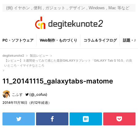
PC・ソフトウェア
Web制作・ものづくり
コラム＆ライフログ
話題・ネ
degitekunote2
>
製品レビュー
>
【レビュー】３週間使ってみて感じた最新GALAXYタブレット「GALAXY Tab S 10.5」の良
いところ・イマイチなところ
>
11_20141115_galaxytabs-matome
こふす
(@_cofus)
2014年11月16日（約12年経過）