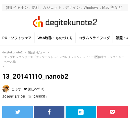
PC・ソフトウェア
Web制作・ものづくり
コラム＆ライフログ
話題・ネ
degitekunote2
>
製品レビュー
>
ナノブロックシリーズ「ナノゲージトレインコレクション」レビュー②情景ストラクチャー
ベース編
>
13_20141110_nanob2
こふす
(@_cofus)
2014年11月10日（約12年経過）