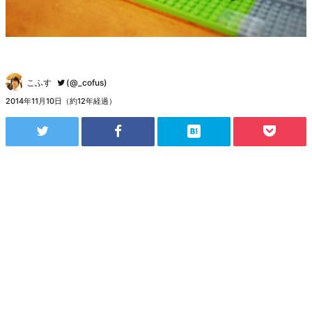
こふす
(@_cofus)
2014年11月10日（約12年経過）