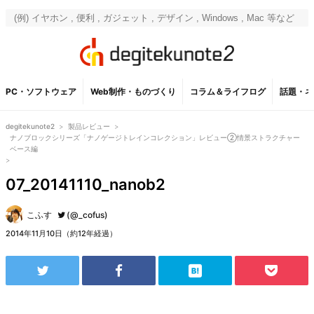
PC・ソフトウェア
Web制作・ものづくり
コラム＆ライフログ
話題・ネ
degitekunote2
>
製品レビュー
>
ナノブロックシリーズ「ナノゲージトレインコレクション」レビュー②情景ストラクチャー
ベース編
>
07_20141110_nanob2
こふす
(@_cofus)
2014年11月10日（約12年経過）