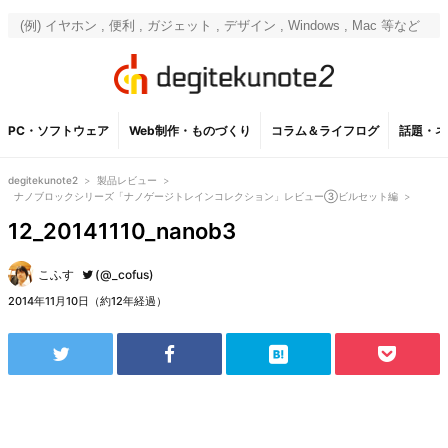
PC・ソフトウェア
Web制作・ものづくり
コラム＆ライフログ
話題・ネ
degitekunote2
>
製品レビュー
>
ナノブロックシリーズ「ナノゲージトレインコレクション」レビュー③ビルセット編
>
12_20141110_nanob3
こふす
(@_cofus)
2014年11月10日（約12年経過）