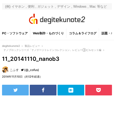
PC・ソフトウェア
Web制作・ものづくり
コラム＆ライフログ
話題・ネ
degitekunote2
>
製品レビュー
>
ナノブロックシリーズ「ナノゲージトレインコレクション」レビュー③ビルセット編
>
11_20141110_nanob3
こふす
(@_cofus)
2014年11月10日（約12年経過）