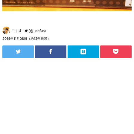
こふす
(@_cofus)
2014年11月08日（約12年経過）