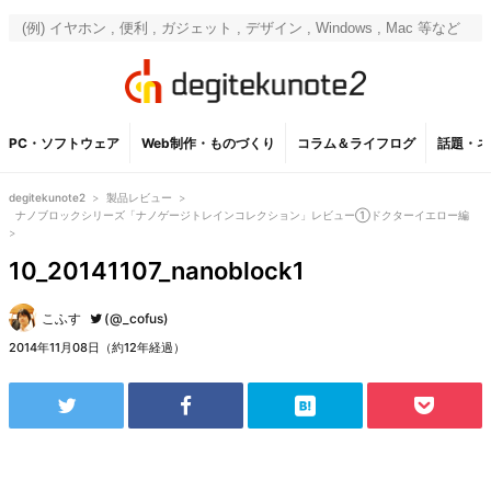
PC・ソフトウェア
Web制作・ものづくり
コラム＆ライフログ
話題・ネ
degitekunote2
>
製品レビュー
>
ナノブロックシリーズ「ナノゲージトレインコレクション」レビュー①ドクターイエロー編
>
10_20141107_nanoblock1
こふす
(@_cofus)
2014年11月08日（約12年経過）