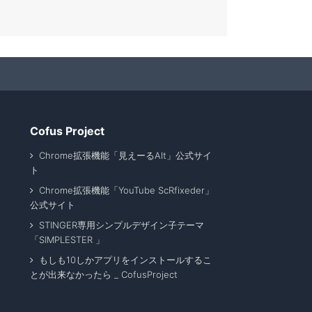
Cofus Project
Chrome拡張機能「見えーるAlt」公式サイ
ト
Chrome拡張機能「YouTube ScRfixeder」
公式サイト
STINGER専用シンプルデザイン子テーマ
「SIMPLESTER 」
もしも10しかアプリをインストールするこ
とが出来なかったら _ CofusProject