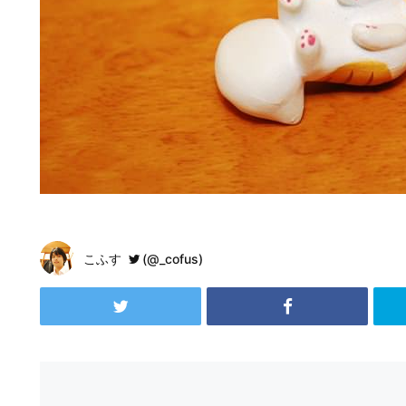
こふす
(@_cofus)