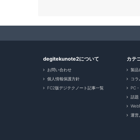
degitekunote2について
カテ
お問い合わせ
製品
個人情報保護方針
コラ
FC2版デジテクノート記事一覧
PC
話題
We
運営