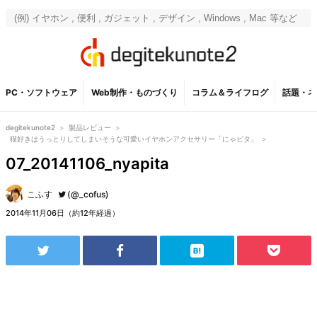
PC・ソフトウェア
Web制作・ものづくり
コラム＆ライフログ
話題・ネ
degitekunote2
>
製品レビュー
>
猫好きはうっとりしてしまいそうな可愛いイヤホンアクセサリー「にゃピタ」
>
07_20141106_nyapita
こふす
(@_cofus)
2014年11月06日（約12年経過）