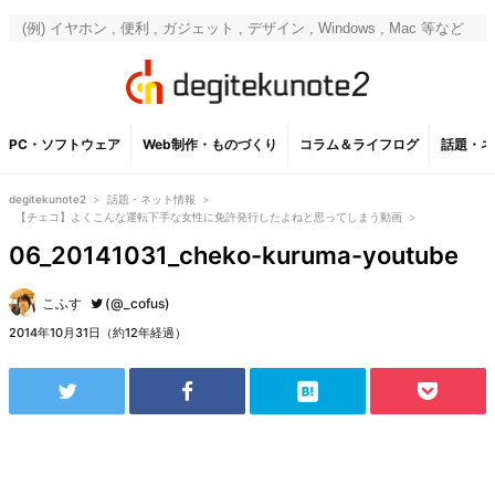
PC・ソフトウェア
Web制作・ものづくり
コラム＆ライフログ
話題・ネ
degitekunote2
>
話題・ネット情報
>
【チェコ】よくこんな運転下手な女性に免許発行したよねと思ってしまう動画
>
06_20141031_cheko-kuruma-youtube
こふす
(@_cofus)
2014年10月31日（約12年経過）