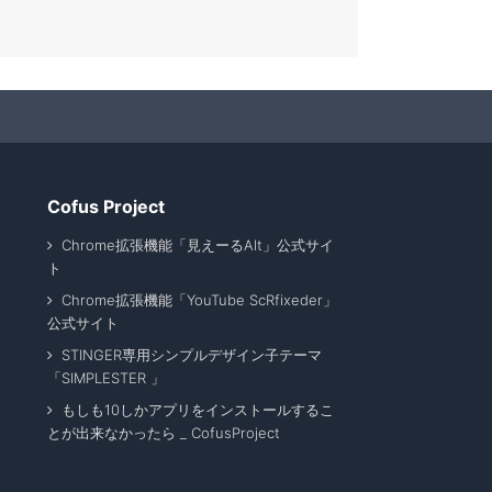
Cofus Project
Chrome拡張機能「見えーるAlt」公式サイ
ト
Chrome拡張機能「YouTube ScRfixeder」
公式サイト
STINGER専用シンプルデザイン子テーマ
「SIMPLESTER 」
もしも10しかアプリをインストールするこ
とが出来なかったら _ CofusProject