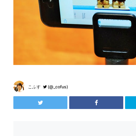
こふす
(@_cofus)