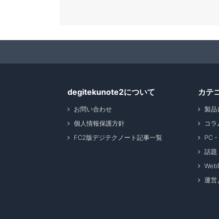
degitekunote2について
カテ
お問い合わせ
製品
個人情報保護方針
コラ
FC2版デジテクノート記事一覧
PC
話題
We
運営