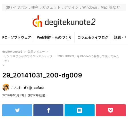
PC・ソフトウェア
Web制作・ものづくり
コラム＆ライフログ
話題・ネ
degitekunote2
>
製品レビュー
>
サンワサプライのワイヤレスシャッター「200-DG009」をiPhone5に装着して使ってみた
ぞ！
>
29_20141031_200-dg009
こふす
(@_cofus)
2014年10月31日（約12年経過）