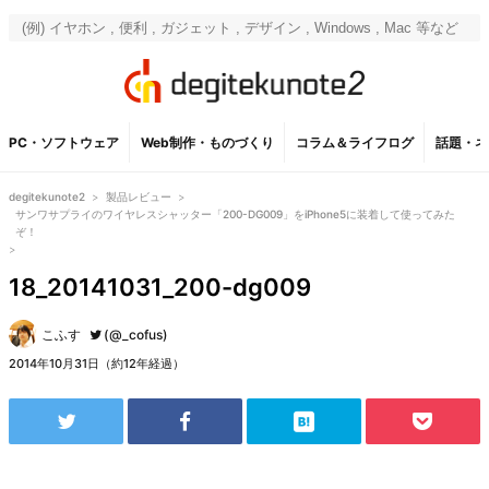
PC・ソフトウェア
Web制作・ものづくり
コラム＆ライフログ
話題・ネ
degitekunote2
>
製品レビュー
>
サンワサプライのワイヤレスシャッター「200-DG009」をiPhone5に装着して使ってみた
ぞ！
>
18_20141031_200-dg009
こふす
(@_cofus)
2014年10月31日（約12年経過）