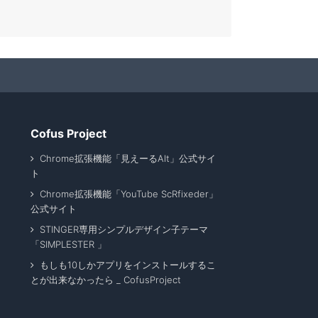
Cofus Project
Chrome拡張機能「見えーるAlt」公式サイ
ト
Chrome拡張機能「YouTube ScRfixeder」
公式サイト
STINGER専用シンプルデザイン子テーマ
「SIMPLESTER 」
もしも10しかアプリをインストールするこ
とが出来なかったら _ CofusProject