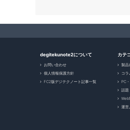
degitekunote2について
カテ
お問い合わせ
製品
個人情報保護方針
コラ
FC2版デジテクノート記事一覧
PC
話題
We
運営