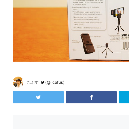
こふす
(@_cofus)