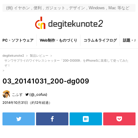
PC・ソフトウェア
Web制作・ものづくり
コラム＆ライフログ
話題・ネ
degitekunote2
>
製品レビュー
>
サンワサプライのワイヤレスシャッター「200-DG009」をiPhone5に装着して使ってみた
ぞ！
>
03_20141031_200-dg009
こふす
(@_cofus)
2014年10月31日（約12年経過）