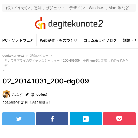
PC・ソフトウェア
Web制作・ものづくり
コラム＆ライフログ
話題・ネ
degitekunote2
>
製品レビュー
>
サンワサプライのワイヤレスシャッター「200-DG009」をiPhone5に装着して使ってみた
ぞ！
>
02_20141031_200-dg009
こふす
(@_cofus)
2014年10月31日（約12年経過）