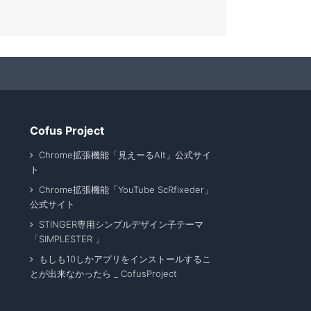
Cofus Project
Chrome拡張機能「見えーるAlt」公式サイ
ト
Chrome拡張機能「YouTube ScRfixeder」
公式サイト
STINGER専用シンプルデザイン子テーマ
「SIMPLESTER 」
もしも10しかアプリをインストールするこ
とが出来なかったら _ CofusProject