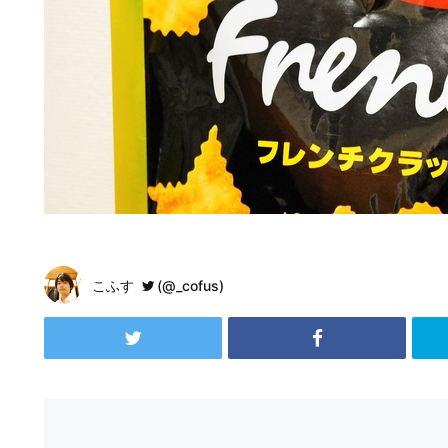
こふす
(@_cofus)