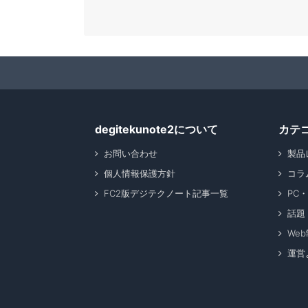
degitekunote2について
カテ
お問い合わせ
製品
個人情報保護方針
コラ
FC2版デジテクノート記事一覧
PC
話題
We
運営