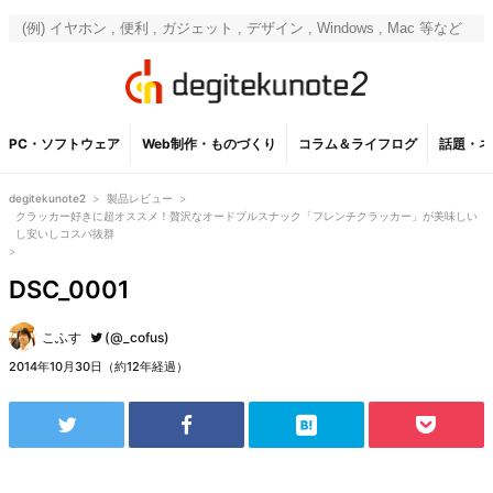
PC・ソフトウェア
Web制作・ものづくり
コラム＆ライフログ
話題・ネ
degitekunote2
>
製品レビュー
>
クラッカー好きに超オススメ！贅沢なオードブルスナック「フレンチクラッカー」が美味しい
し安いしコスパ抜群
>
DSC_0001
こふす
(@_cofus)
2014年10月30日（約12年経過）