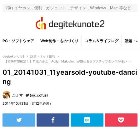
PC・ソフトウェア
Web制作・ものづくり
コラム＆ライフログ
話題・ネ
degitekunote2
>
話題・ネット情報
>
【将来有望確定！】11歳の少女「Adilyn Malcolm」が魅せるダブステップダンスが凄い
>
01_20141031_11yearsold-youtube-danci
ng
こふす
(@_cofus)
2014年10月31日（約12年経過）