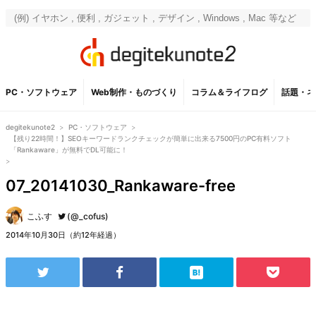
PC・ソフトウェア
Web制作・ものづくり
コラム＆ライフログ
話題・ネ
degitekunote2
>
PC・ソフトウェア
>
【残り22時間！】SEOキーワードランクチェックが簡単に出来る7500円のPC有料ソフト
「Rankaware」が無料でDL可能に！
>
07_20141030_Rankaware-free
こふす
(@_cofus)
2014年10月30日（約12年経過）