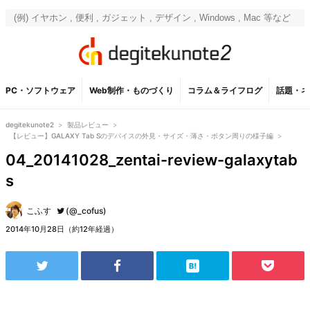
PC・ソフトウェア
Web制作・ものづくり
コラム＆ライフログ
話題・ネ
degitekunote2
>
製品レビュー
>
【レビュー】GALAXY Tab Sのデバイスの外見・サイズ・薄さ・ボタン周りの様子編
>
04_20141028_zentai-review-galaxytab
s
こふす
(@_cofus)
2014年10月28日（約12年経過）