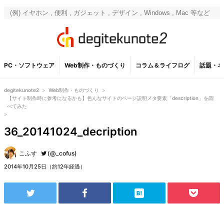
PC・ソフトウェア
Web制作・ものづくり
コラム＆ライフログ
話題・ネ
degitekunote2
>
Web制作・ものづくり
>
【サイト制作時に参考になるかも】色んなサイトのページ説明メタ要素「description」を調
べてみた
>
36_20141024_decription
こふす
(@_cofus)
2014年10月25日（約12年経過）