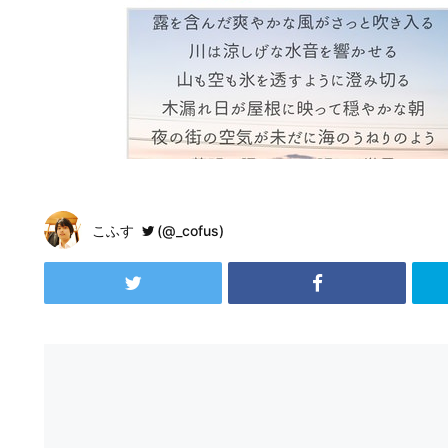
こふす
(@_cofus)