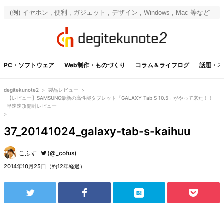
PC・ソフトウェア
Web制作・ものづくり
コラム＆ライフログ
話題・ネ
degitekunote2
>
製品レビュー
>
【レビュー】SAMSUNG最新の高性能タブレット「GALAXY Tab S 10.5」がやって来た！！
早速速攻開封レビュー
>
37_20141024_galaxy-tab-s-kaihuu
こふす
(@_cofus)
2014年10月25日（約12年経過）