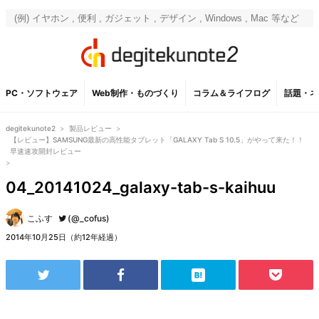
PC・ソフトウェア
Web制作・ものづくり
コラム＆ライフログ
話題・ネ
degitekunote2
>
製品レビュー
>
【レビュー】SAMSUNG最新の高性能タブレット「GALAXY Tab S 10.5」がやって来た！！
早速速攻開封レビュー
>
04_20141024_galaxy-tab-s-kaihuu
こふす
(@_cofus)
2014年10月25日（約12年経過）