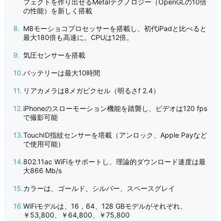
フェクトを作り出せるMetalテクノロジー（OpenGLの10倍
の性能）を新しく搭載
M8モーショコプロセッサーを搭載し、初代iPadと比べると
最大180倍も高速に。CPUは12倍。
気圧センサーを搭載
バッテリーは最大10時間
リアカメラは8メガピクセル（明るさf 2.4）
iPhoneのスローモーション機能を踏襲し、ビデオは120 fps
で撮影可能
TouchID指紋センサーを塔載（アンロック、Apple Payなど
で使用可能）
802.11ac WiFiをサポートし、理論的ダウンロード速度は最
大866 Mb/s
カラーは、ゴールド、シルバー、スペースグレイ
WiFiモデルは、16，64、128 GBモデルがそれぞれ、
￥53,800、￥64,800、￥75,800