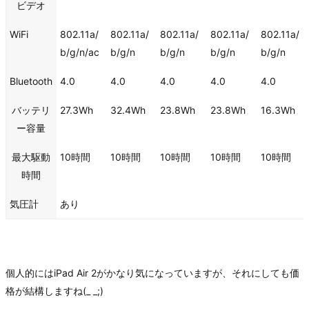
ビデ⁠オ
WiFi
802.11a/​
802.11a/​
802.11a/​
802.11a/​
802.11a/​
b/​g/​n/ac
b/​g/​n
b/​g/​n
b/​g/​n
b/​g/​n
Bluetooth
4.0
4.0
4.0
4.0
4.0
バッテリ
27.3Wh
32.4Wh
23.8Wh
23.8Wh
16.3Wh
ー容量
最大駆動
10時間
10時間
10時間
10時間
10時間
時間
気圧計
あり
個人的にはiPad Air 2がかなり気になっていますが、それにしても価
格が結構しますね(_ _;)