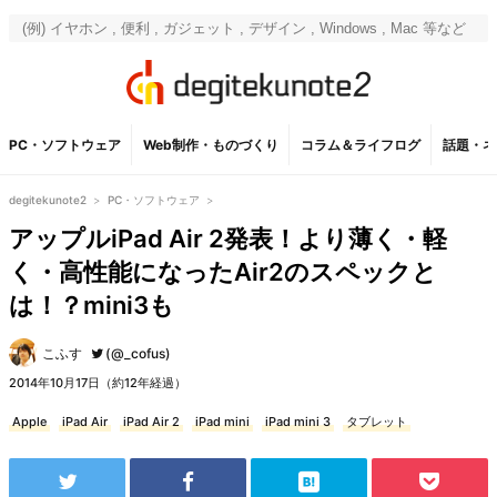
PC・ソフトウェア
Web制作・ものづくり
コラム＆ライフログ
話題・ネ
degitekunote2
>
PC・ソフトウェア
>
アップルiPad Air 2発表！より薄く・軽
く・高性能になったAir2のスペックと
は！？mini3も
こふす
(@_cofus)
2014年10月17日（約12年経過）
Apple
iPad Air
iPad Air 2
iPad mini
iPad mini 3
タブレット