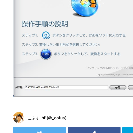
こふす
(@_cofus)