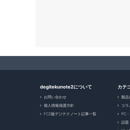
degitekunote2について
カテ
お問い合わせ
製品
個人情報保護方針
コラ
FC2版デジテクノート記事一覧
PC
話題