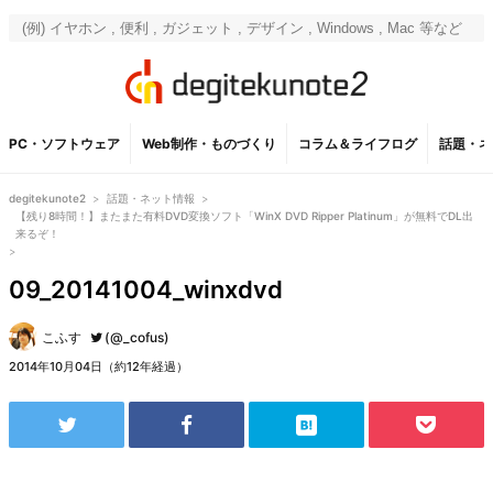
PC・ソフトウェア
Web制作・ものづくり
コラム＆ライフログ
話題・ネ
degitekunote2
>
話題・ネット情報
>
【残り8時間！】またまた有料DVD変換ソフト「WinX DVD Ripper Platinum」が無料でDL出
来るぞ！
>
09_20141004_winxdvd
こふす
(@_cofus)
2014年10月04日（約12年経過）