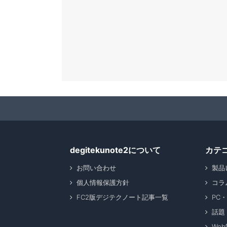
degitekunote2について
カテ
お問い合わせ
製品
個人情報保護方針
コラ
FC2版デジテクノート記事一覧
PC
話題
We