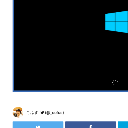
こふす
(@_cofus)